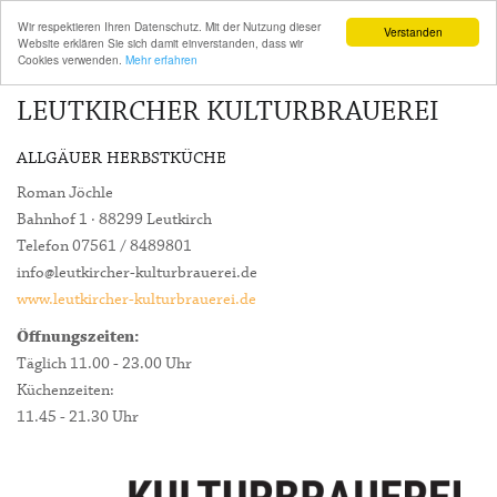
Wir respektieren Ihren Datenschutz. Mit der Nutzung dieser
Verstanden
Website erklären Sie sich damit einverstanden, dass wir
Cookies verwenden.
Mehr erfahren
LEUTKIRCHER KULTURBRAUEREI
ALLGÄUER HERBSTKÜCHE
Roman Jöchle
Bahnhof 1 · 88299 Leutkirch
Telefon 07561 / 8489801
info@leutkircher-kulturbrauerei.de
www.leutkircher-kulturbrauerei.de
Öffnungszeiten:
Täglich 11.00 - 23.00 Uhr
Küchenzeiten:
11.45 - 21.30 Uhr