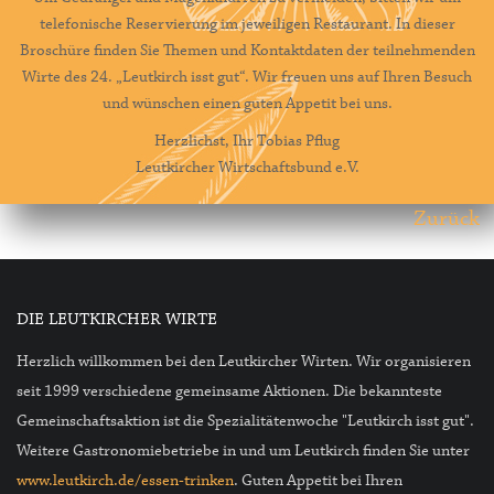
telefonische Reservierung im jeweiligen Restaurant. In dieser
Broschüre finden Sie Themen und Kontaktdaten der teilnehmenden
Wirte des 24. „Leutkirch isst gut“. Wir freuen uns auf Ihren Besuch
und wünschen einen guten Appetit bei uns.
Herzlichst, Ihr Tobias Pflug
Leutkircher Wirtschaftsbund e.V.
Zurück
DIE LEUTKIRCHER WIRTE
Herzlich willkommen bei den Leutkircher Wirten. Wir organisieren
seit 1999 verschiedene gemeinsame Aktionen. Die bekannteste
Gemeinschaftsaktion ist die Spezialitätenwoche "Leutkirch isst gut".
Weitere Gastronomiebetriebe in und um Leutkirch finden Sie unter
www.leutkirch.de/essen-trinken
. Guten Appetit bei Ihren