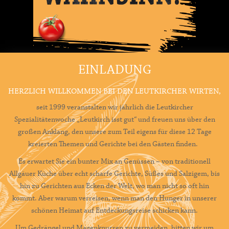
EINLADUNG
HERZLICH WILLKOMMEN BEI DEN LEUTKIRCHER WIRTEN,
seit 1999 veranstalten wir jährlich die Leutkircher
Spezialitätenwoche „Leutkirch isst gut“ und freuen uns über den
großen Anklang, den unsere zum Teil eigens für diese 12 Tage
kreierten Themen und Gerichte bei den Gästen finden.
Es erwartet Sie ein bunter Mix an Genüssen – von traditionell
Allgäuer Küche über echt scharfe Gerichte, Süßes und Salzigem, bis
hin zu Gerichten aus Ecken der Welt, wo man nicht so oft hin
kommt. Aber warum verreisen, wenn man den Hunger in unserer
schönen Heimat auf Entdeckungsreise schicken kann.
Um Gedrängel und Magenknurren zu vermeiden, bitten wir um